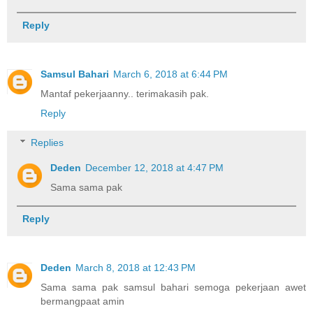
Reply
Samsul Bahari
March 6, 2018 at 6:44 PM
Mantaf pekerjaanny.. terimakasih pak.
Reply
Replies
Deden
December 12, 2018 at 4:47 PM
Sama sama pak
Reply
Deden
March 8, 2018 at 12:43 PM
Sama sama pak samsul bahari semoga pekerjaan awet
bermangpaat amin