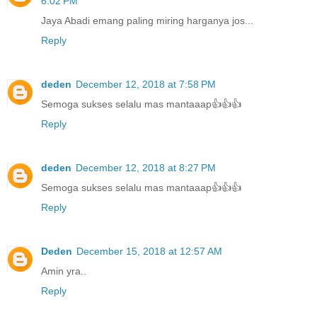
6:02 PM
Jaya Abadi emang paling miring harganya jos...
Reply
deden
December 12, 2018 at 7:58 PM
Semoga sukses selalu mas mantaaap👍👍👍
Reply
deden
December 12, 2018 at 8:27 PM
Semoga sukses selalu mas mantaaap👍👍👍
Reply
Deden
December 15, 2018 at 12:57 AM
Amin yra..
Reply