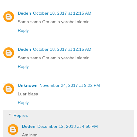
Deden
October 18, 2017 at 12:15 AM
Sama sama Om amin yarobal alamin....
Reply
Deden
October 18, 2017 at 12:15 AM
Sama sama Om amin yarobal alamin....
Reply
Unknown
November 24, 2017 at 9:22 PM
Luar biasa
Reply
Replies
Deden
December 12, 2018 at 4:50 PM
Amiinnn