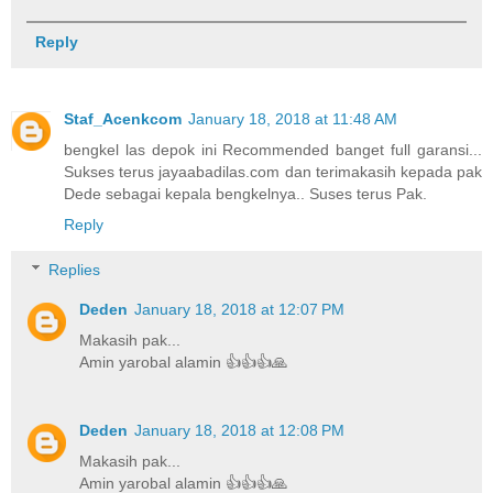
Reply
Staf_Acenkcom
January 18, 2018 at 11:48 AM
bengkel las depok ini Recommended banget full garansi...
Sukses terus jayaabadilas.com dan terimakasih kepada pak
Dede sebagai kepala bengkelnya.. Suses terus Pak.
Reply
Replies
Deden
January 18, 2018 at 12:07 PM
Makasih pak...
Amin yarobal alamin 👍👍👍🙏
Deden
January 18, 2018 at 12:08 PM
Makasih pak...
Amin yarobal alamin 👍👍👍🙏