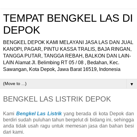
TEMPAT BENGKEL LAS DI
DEPOK
BENGKEL DEPOK KAMI MELAYANI JASA LAS DAN JUAL
KANOPI, PAGAR, PINTU KASSA TRALIS, BAJA RINGAN,
TANGGA PUTAR, TANGGA REBAH, BALKON DAN LAIN-
LAIN Alamat Jl. Belimbing RT 05 / 08 , Bedahan, Kec.
Sawangan, Kota Depok, Jawa Barat 16519, Indonesia
▼
BENGKEL LAS LISTRIK DEPOK
Kami
Bengkel Las Listrik
yang berada di kota Depok dan
berdiri sudah puluhan tahun bergelut di bidang ini, sehingga
anda tidak usah ragu untuk memesan jasa dan bahan besi
dari kami.