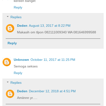
kereen banget
Reply
Replies
Deden
August 13, 2017 at 8:22 PM
Makasih om tlpon 082111009340 WA 081646999588
Reply
Unknown
October 11, 2017 at 11:25 PM
Semoga sekses
Reply
Replies
Deden
December 12, 2018 at 4:51 PM
Amiinnn yr.....