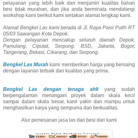
pelayanan yang lebih baik dan menjamin kualitas bahan
besi tidak murahan, dan jika anda berminata mendatangi
workshop kami berikut kami sertakan alamat lengkap kami.
Alamat Bengkel Las kami berada di Jl. Raya Pasir Putih RT
05/03 Sawangan Kota Depok.
Dengan pelayanan mencakup seluruh daerah Depok,
Pamulang, Ciputat, Serpong, BSD, Jakarta, Bogor,
Tangerang, Bekasi, Cikarang, dan Serpong
.
Bengkel Las Murah
kami memberikan harga yang bersaing
dengan layanan terbaik dan kualitas yang prima.
Bengkel Las dengan tenaga ahli
yang sudah
berpengalaman menangani proyek dalam skala kecil
sampai dalam skala besar, kami yakin dan mampu untuk
menghasilkan karya yang sempurna dan berkualitas.
Alur pemesanan jasa las dan besi dari kami