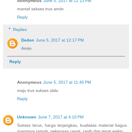
Anonymous
June 5, 2017 at 12:13 PM
mantaf sekses trus amiin
Reply
Replies
Deden
June 5, 2017 at 12:17 PM
Amiin
Reply
Anonymous
June 5, 2017 at 11:45 PM
maju trus sukses slalu
Reply
Unknown
June 7, 2017 at 4:10 PM
Sukses terus, harga terjangkau, kualiatas material bagus..
orangnya ramah, pekerjaan cepat, rapih dan tepat waktu.