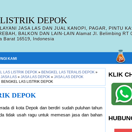
LISTRIK DEPOK
AYANI JASA LAS DAN JUAL KANOPI, PAGAR, PINTU KA
AH, BALKON DAN LAIN-LAIN Alamat Jl. Belimbing RT 05 
 Barat 16519, Indonesia
NGI KAMI
L LAS LISTRIK DEPOK
»
BENGKEL LAS TERALIS DEPOK
»
KLIK C
»
JASA LAS
»
JASA LAS DEPOK
»
JASA LAS DEPOK
»
BENGKEL LAS LISTRIK DEPOK
RIK DEPOK
rada di kota Depok dan berdiri sudah puluhan tahun
 anda tidak usah ragu untuk memesan jasa dan bahan
HUBUNG