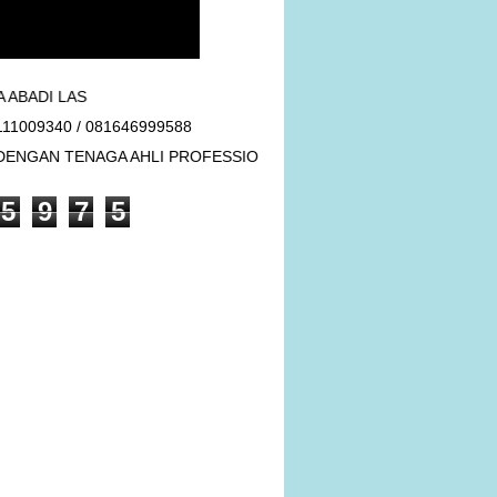
AS
111009340 / 081646999588
S DENGAN TENAGA AHLI PROFESSIONAL
5
9
7
5