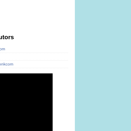
utors
com
cenkcom