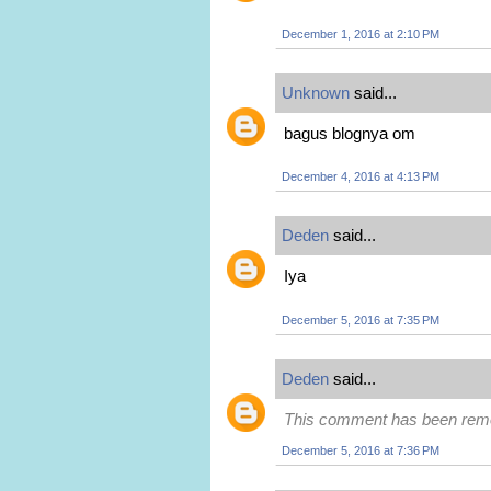
December 1, 2016 at 2:10 PM
Unknown
said...
bagus blognya om
December 4, 2016 at 4:13 PM
Deden
said...
Iya
December 5, 2016 at 7:35 PM
Deden
said...
This comment has been remo
December 5, 2016 at 7:36 PM