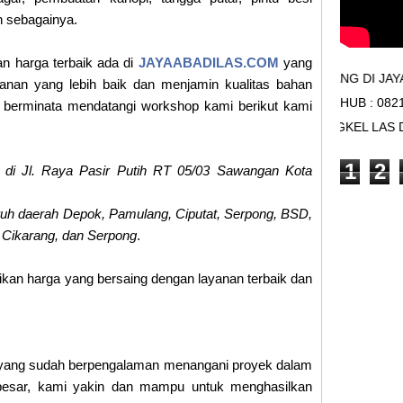
in sebagainya.
n harga terbaik ada di
JAYAABADILAS.COM
yang
SELAMAT DATANG DI JAYA ABADI L
yanan yang lebih baik dan menjamin kualitas bahan
HUB : 082
a berminata mendatangi workshop kami berikut kami
BENGKEL LA
1
2
 di Jl. Raya Pasir Putih RT 05/03 Sawangan Kota
uh daerah Depok, Pamulang, Ciputat, Serpong, BSD,
, Cikarang, dan Serpong
.
an harga yang bersaing dengan layanan terbaik dan
ang sudah berpengalaman menangani proyek dalam
 besar, kami yakin dan mampu untuk menghasilkan