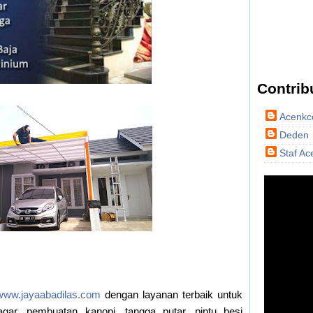
Contrib
Acenk
Deden
Staf A
www.jayaabadilas.com
dengan layanan terbaik untuk
gar, pembuatan kanopi, tangga putar, pintu besi