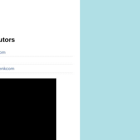
utors
com
cenkcom