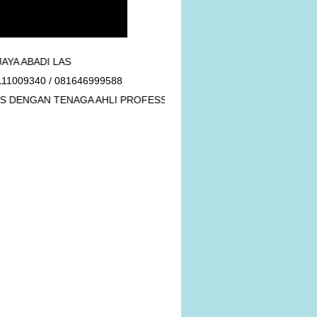
I LAS
111009340 / 081646999588
DENGAN TENAGA AHLI PROFESSIONAL