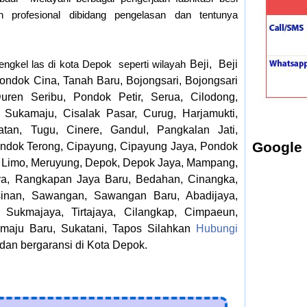
 profesional dibidang pengelasan dan tentunya
ngkel las di kota Depok seperti wilayah
Beji,
Beji
ondok Cina, Tanah Baru, Bojongsari, Bojongsari
uren Seribu, Pondok Petir, Serua, Cilodong,
a, Sukamaju, Cisalak Pasar, Curug, Harjamukti,
atan, Tugu, Cinere, Gandul, Pangkalan Jati,
Google
ondok Terong, Cipayung, Cipayung Jaya, Pondok
t, Limo, Meruyung, Depok, Depok Jaya, Mampang,
a, Rangkapan Jaya Baru, Bedahan, Cinangka,
sinan, Sawangan, Sawangan Baru, Abadijaya,
, Sukmajaya, Tirtajaya, Cilangkap, Cimpaeun,
amaju Baru, Sukatani, Tapos Silahkan
Hubungi
dan bergaransi di Kota Depok.