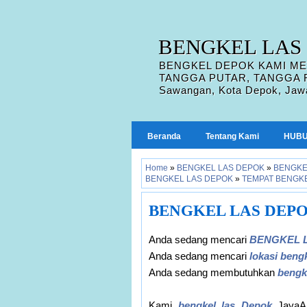
BENGKEL LAS
BENGKEL DEPOK KAMI MEL
TANGGA PUTAR, TANGGA REB
Sawangan, Kota Depok, Jawa
Beranda
Tentang Kami
HUBU
Home
»
BENGKEL LAS DEPOK
»
BENGKE
BENGKEL LAS DEPOK
»
TEMPAT BENGK
BENGKEL LAS DEP
Anda sedang mencari
BENGKEL 
Anda sedang mencari
lokasi beng
Anda sedang membutuhkan
bengk
Kami
bengkel las Depok
JayaAb