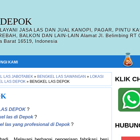
 DEPOK
AYANI JASA LAS DAN JUAL KANOPI, PAGAR, PINTU KA
AH, BALKON DAN LAIN-LAIN Alamat Jl. Belimbing RT 05 
 Barat 16519, Indonesia
NGI KAMI
L LAS JABOTABEK
»
BENGKEL LAS SAWANGAN
»
LOKASI
KLIK C
EL LAS DEPOK
»
BENGKEL LAS DEPOK
OK
LAS DEPOK
?
kel las di Depok
?
el las yang profesional di Depok
?
HUBUNG
adi Melayani berbagai pengerjaan fabrikasi besi