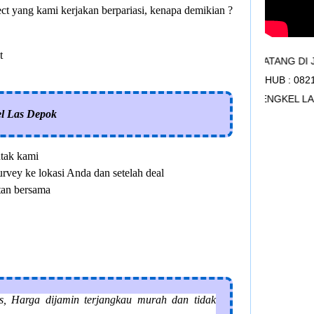
ect yang kami kerjakan berpariasi, kenapa demikian ?
t
SELAMAT DATANG DI JAYA ABAD
HUB : 082
BENGKEL LAS 
l Las Depok
ntak kami
vey ke lokasi Anda dan setelah deal
tan bersama
is, Harga dijamin terjangkau murah dan tidak