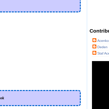
Contrib
Acenk
Deden
Staf A
pok